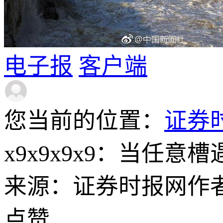
电子报
客户端
您当前的位置：
证券
x9x9x9x9：当任
来源：证券时报网
作
点赞