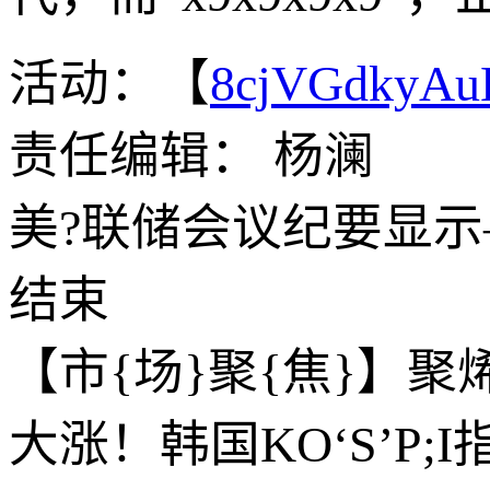
活动：【
8cjVGdkyA
责任编辑： 杨澜
美?联储会议纪要显
结束
【市{场}聚{焦}】
大涨！韩国KO‘S’P