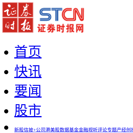
首页
快讯
要闻
股市
新股
信披+
公司
港美股
数据
基金
金融
视听
评论
专题
产经
创